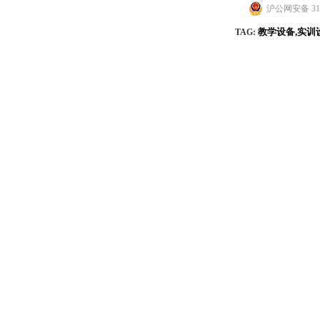
沪公网安备 310
教学设备,实训
TAG: