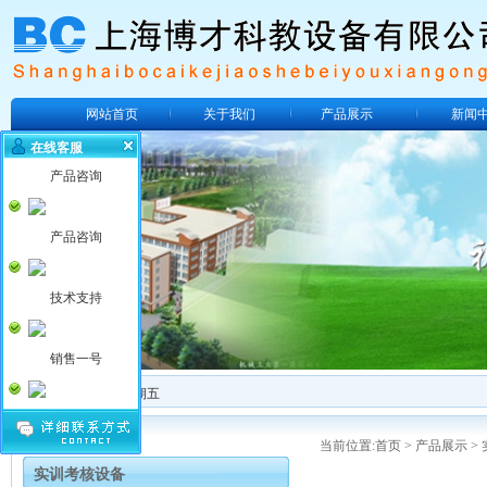
网站首页
关于我们
产品展示
新闻
在线客服
产品咨询
产品咨询
技术支持
销售一号
2026年8月7日 星期五
当前位置:
首页
>
产品展示
>
实训考核设备