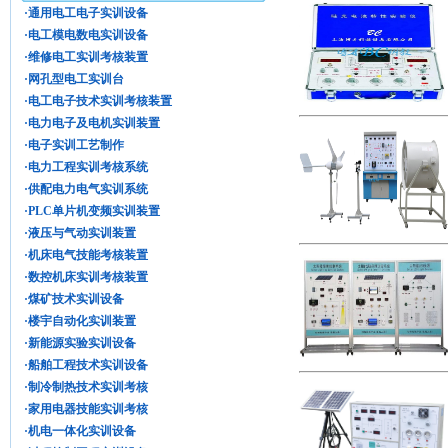
·通用电工电子实训设备
·电工模电数电实训设备
·维修电工实训考核装置
·网孔型电工实训台
·电工电子技术实训考核装置
·电力电子及电机实训装置
·电子实训工艺制作
·电力工程实训考核系统
·供配电力电气实训系统
·PLC单片机变频实训装置
·液压与气动实训装置
·机床电气技能考核装置
·数控机床实训考核装置
·煤矿技术实训设备
·楼宇自动化实训装置
·新能源实验实训设备
·船舶工程技术实训设备
·制冷制热技术实训考核
·家用电器技能实训考核
·机电一体化实训设备