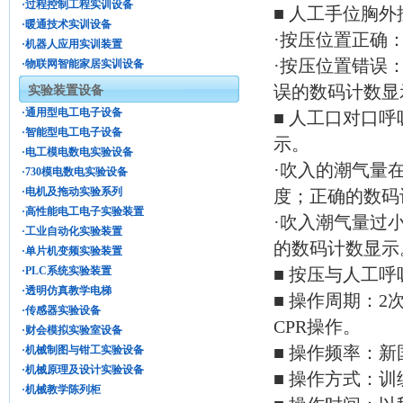
·过程控制工程实训设备
■ 人工手位胸
·暖通技术实训设备
·按压位置正确
·机器人应用实训装置
·按压位置错误
·物联网智能家居实训设备
误的数码计数显
实验装置设备
·通用型电工电子设备
■ 人工口对口
·智能型电工电子设备
示。
·电工模电数电实验设备
·吹入的潮气量在
·730模电数电实验设备
·电机及拖动实验系列
度；正确的数码
·高性能电工电子实验装置
·吹入潮气量过
·工业自动化实验装置
的数码计数显示
·单片机变频实验装置
·PLC系统实验装置
■ 按压与人工呼
·透明仿真教学电梯
■ 操作周期：
·传感器实验设备
CPR操作。
·财会模拟实验室设备
■ 操作频率：新
·机械制图与钳工实验设备
·机械原理及设计实验设备
■ 操作方式：
·机械教学陈列柜