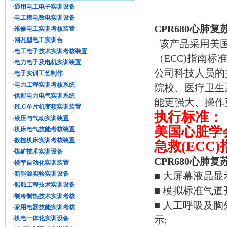
·通用电工电子实训设备
·电工模电数电实训设备
CPR680心肺
·维修电工实训考核装置
·网孔型电工实训台
该产品采用美国心
·电工电子技术实训考核装置
（ECC)指南
·电力电子及电机实训装置
公司科技人员的
·电子实训工艺制作
·电力工程实训考核系统
院校、医疗卫生
·供配电力电气实训系统
能更强大、操作
·PLC单片机变频实训装置
执行标准：
·液压与气动实训装置
美国心脏学会
·机床电气技能考核装置
·数控机床实训考核装置
急救(ECC
·煤矿技术实训设备
CPR680心肺
·楼宇自动化实训装置
·新能源实验实训设备
■ 大屏幕液晶
·船舶工程技术实训设备
■ 模拟标准气
·制冷制热技术实训考核
■ 人工呼吸及
·家用电器技能实训考核
示;
·机电一体化实训设备