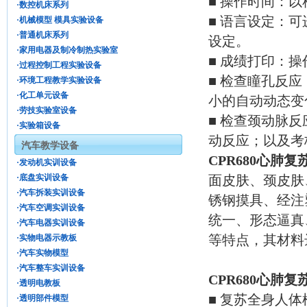
■ 操作时间：
·数控机床系列
■ 语言设定：
·机械模型 模具实验设备
·普通机床系列
设定。
·家用电器及制冷制热实验室
■ 成绩打印：
·过程控制工程实验设备
■ 检查瞳孔反
·环境工程教学实验设备
·化工单元设备
小的自动动态变
·劳技实验室设备
■ 检查颈动脉
·实验箱设备
动反应；以及考
汽车教学设备
CPR680心肺
·发动机实训设备
·底盘实训设备
面皮肤、颈皮肤
·汽车拆装实训设备
锈钢摸具、经注
·汽车空调实训设备
统一、形态逼真
·汽车电器实训设备
等特点，其材料
·实物电器示教板
·汽车实物模型
·汽车整车实训设备
CPR680心肺
·透明电教板
■ 复苏全身人
·透明部件模型